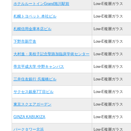
ホテルルートインGrand旭川駅前
Low-E複層ガラス
札幌トヨペット 本社ビル
Low-E複層ガラス
札幌信用金庫本店ビル
Low-E複層ガラス
下野市新庁舎
Low-E複層ガラス
大村進・美枝子記念聖路加臨床学術センター
Low-E複層ガラス
帝京平成大学 中野キャンパス
Low-E複層ガラス
三井住友銀行 呉服橋ビル
Low-E複層ガラス
サクセス銀座7丁目ビル
Low-E複層ガラス
東京スクエアガーデン
Low-E複層ガラス
GINZA KABUKIZA
Low-E複層ガラス
パークタワー北浜
Low-E複層ガラス